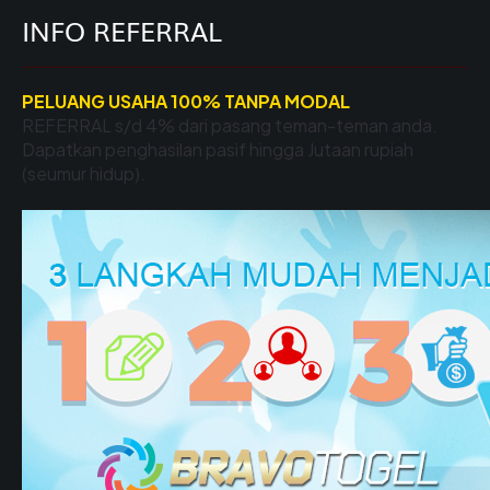
INFO REFERRAL
PELUANG USAHA 100% TANPA MODAL
REFERRAL s/d 4% dari pasang teman-teman anda.
Dapatkan penghasilan pasif hingga Jutaan rupiah
(seumur hidup).