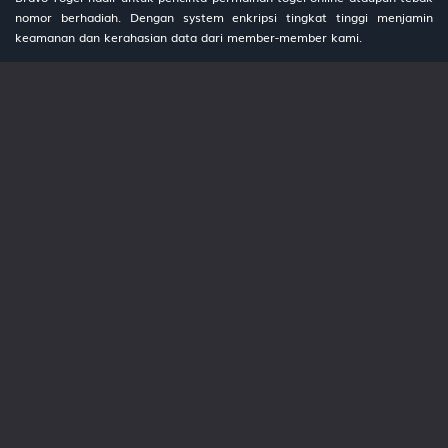
nomor berhadiah. Dengan system enkripsi tingkat tinggi menjamin
keamanan dan kerahasian data dari member-member kami.