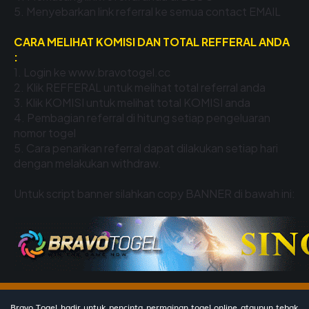
5. Menyebarkan link referral ke semua contact EMAIL
CARA MELIHAT KOMISI DAN TOTAL REFFERAL ANDA
:
1. Login ke www.bravotogel.cc
2. Klik REFFERAL untuk melihat total referral anda
3. Klik KOMISI untuk melihat total KOMISI anda
4. Pembagian referral di hitung setiap pengeluaran
nomor togel
5. Cara penarikan referral dapat dilakukan setiap hari
dengan melakukan withdraw.
Untuk script banner silahkan copy BANNER di bawah ini:
Bravo Togel hadir untuk pencinta permainan togel online ataupun tebak