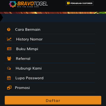
Cara Bermain
History Nomor
Buku Mimpi
Referral
Hubungi Kami
Lupa Password
Promosi
Daftar