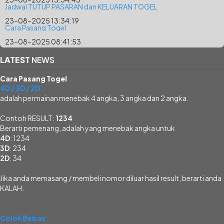
Jadwal TUTUP PASARAN dan KELUARAN TOGEL
23-08-2025 13:34:19
Cara Pasang Togel
23-08-2025 08:41:53
LATEST
NEWS
Cara Pasang Togel
4D / 3D / 2D
adalah permainan menebak 4 angka, 3 angka dan 2 angka.
Contoh RESULT:
1234
Berarti pemenang, adalah yang menebak angka untuk
4D
: 1234
3D
: 234
2D
: 34
Jika anda memasang / membeli nomor diluar hasil result, berarti anda
KALAH.
Colok Bebas